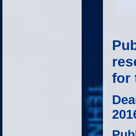
Pub
res
for
Dea
2016
Publ