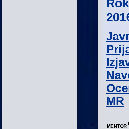
Rok
201
Javn
Prij
Izja
Nav
Ocen
MR
MENTOR