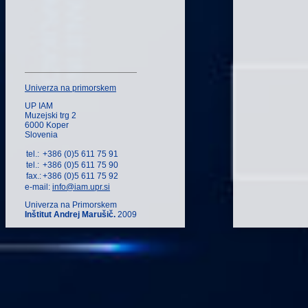
Univerza na primorskem
UP IAM
Muzejski trg 2
6000 Koper
Slovenia
tel.:
+386 (0)5 611 75 91
tel.:
+386 (0)5 611 75 90
fax.:
+386 (0)5 611 75 92
e-mail:
info@iam.upr.si
Univerza na Primorskem
Inštitut Andrej Marušič.
2009