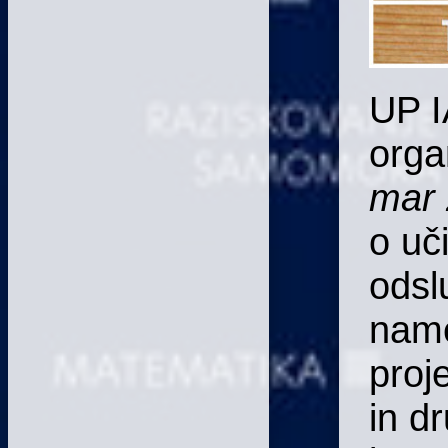
UP I
orga
mar 
o uči
odsl
name
proj
in d