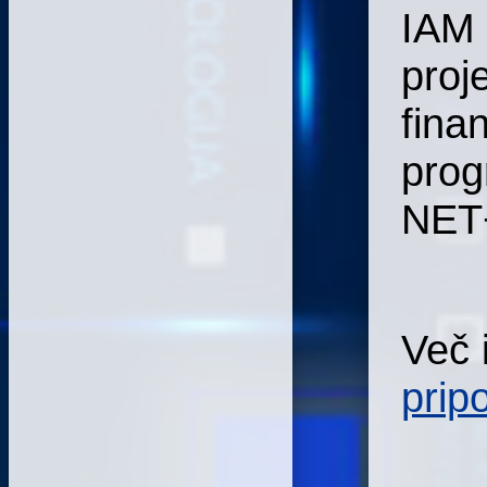
IAM 
proj
fina
pro
NET
Več 
prip