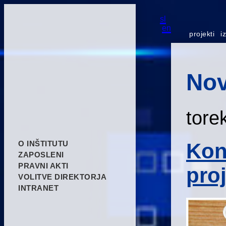
sl
en
projekti
i
Nov
tore
Kon
O INŠTITUTU
ZAPOSLENI
PRAVNI AKTI
pro
VOLITVE DIREKTORJA
INTRANET