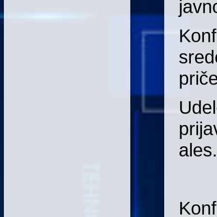
javn
Konf
sred
prič
Udel
prij
ales
Konf