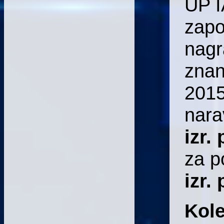
UP I
zapo
nagr
znan
2015
nara
izr.
za p
izr.
Kol