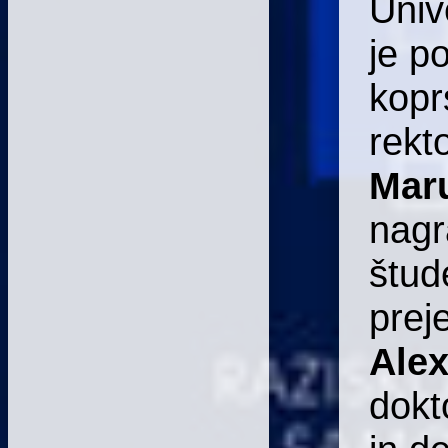
Univ
je p
kopr
rekt
Mar
nagr
štud
prej
Alex
dokt