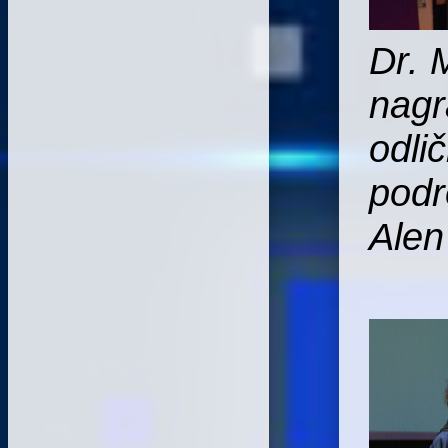
Dr. 
nagr
odli
podr
Alen