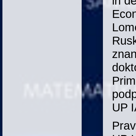
in d
Econ
Lomo
Rusk
znan
dokt
Prim
podp
UP 
Prav