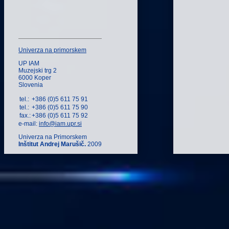
Univerza na primorskem
UP IAM
Muzejski trg 2
6000 Koper
Slovenia
tel.:
+386 (0)5 611 75 91
tel.:
+386 (0)5 611 75 90
fax.:
+386 (0)5 611 75 92
e-mail:
info@iam.upr.si
Univerza na Primorskem
Inštitut Andrej Marušič.
2009