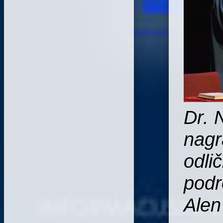
Dr. 
nagr
odli
podr
Alen