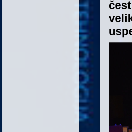
čest
veli
usp