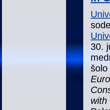
Univ
sode
Univ
30. 
medn
šol
Euro
Cons
with