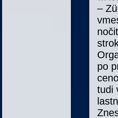
– Zü
vmes
nočit
stro
Orga
po p
ceno
tudi 
last
Znes