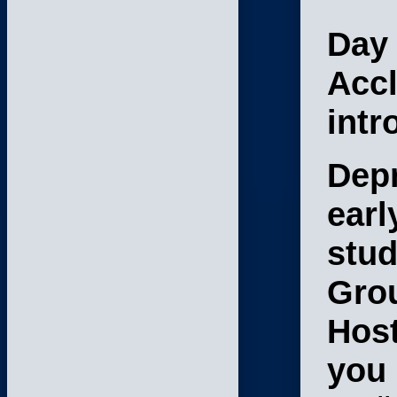
Day 
Accl
intr
Depr
earl
stud
Gro
Host
you