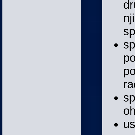
dr
nj
sp
sp
po
po
ra
sp
oh
us