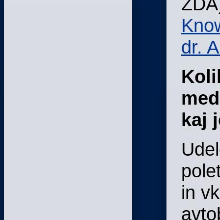
ZDA
Kno
dr. 
Koli
medn
kaj 
Udel
pole
in v
avto