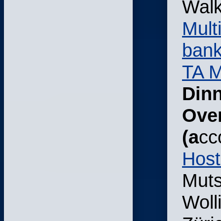
Walk
Mult
bank
TA M
Din
Over
(a
cc
Host
Muts
Woll