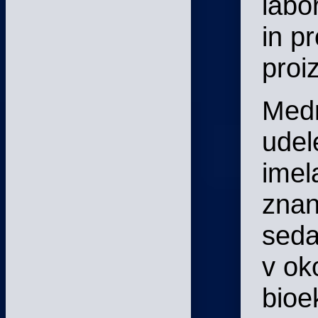
labo
in p
proi
Medn
udel
imel
znan
seda
v oko
bioe