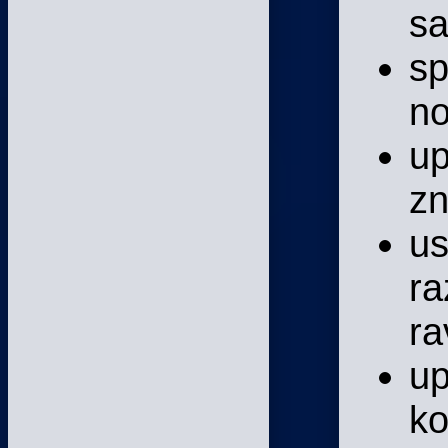
sa
sp
no
up
zn
us
ra
ra
up
ko