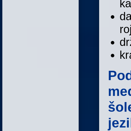
ka
da
ro
dr
kr
Pod
med
šol
jez