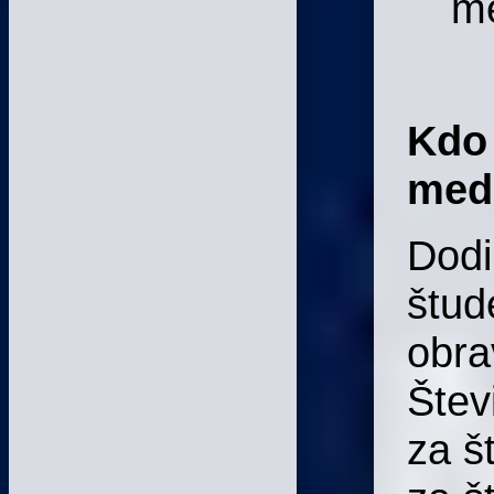
me
Kdo 
med
Dodi
štud
obra
Štev
za š