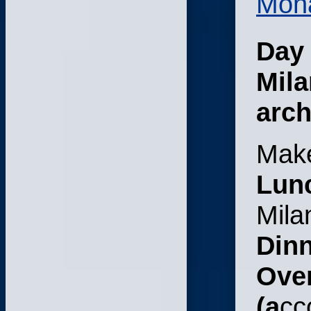
Mona
Day 
Mila
arch
Make
Lun
Mila
Din
Over
(a
cc