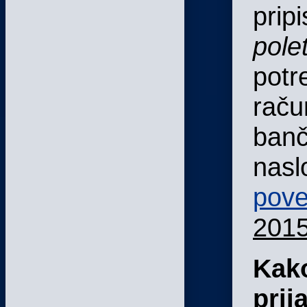
prip
pole
potr
raču
banč
nasl
pove
201
Kako
prij