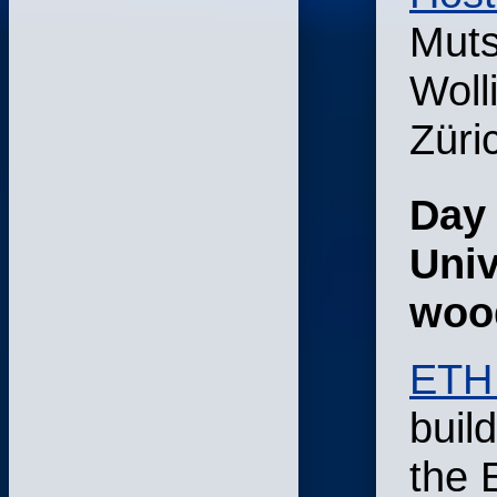
Muts
Woll
Züri
Day 
Univ
woo
ETH 
buil
the 