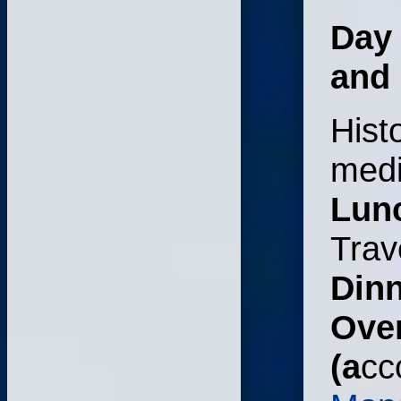
Day 
and 
Hist
medi
Lun
Trav
Dinn
Over
(a
cc