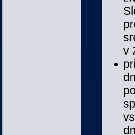
Sl
pr
sr
v 
pr
dn
po
sp
vs
dn