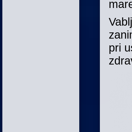
mar
Vablj
zani
pri u
zdra