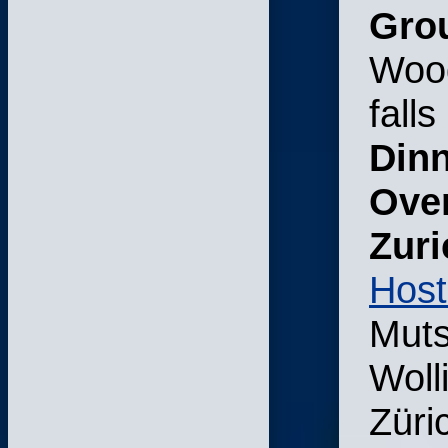
Gro
Wood
falls
Din
Over
Zur
Host
Muts
Woll
Züri