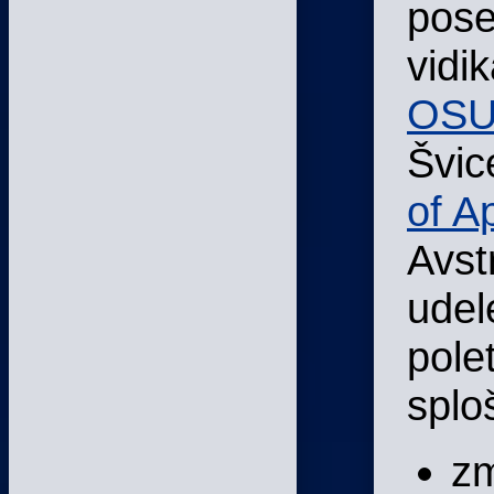
pose
vidik
OS
Švic
of A
Avst
udel
polet
splo
zm