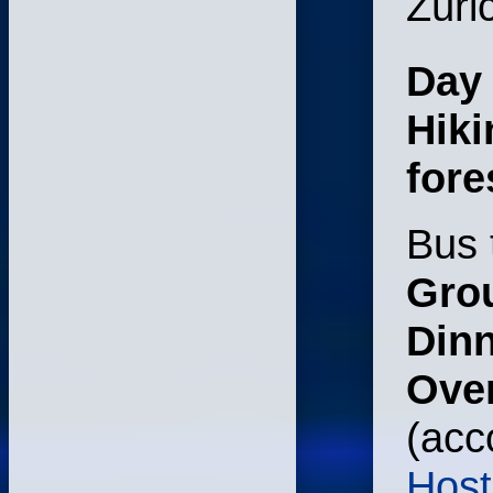
Züri
Day
Hiki
fore
Bus 
Gro
Din
Over
(a
cc
Host