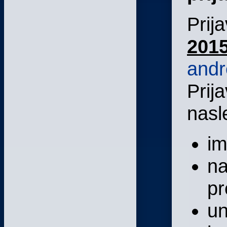
Prij
201
andr
Prij
nasl
im
na
pr
un