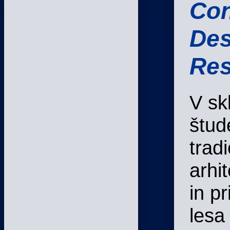
Con
Des
Res
V sk
štud
trad
arhi
in p
lesa