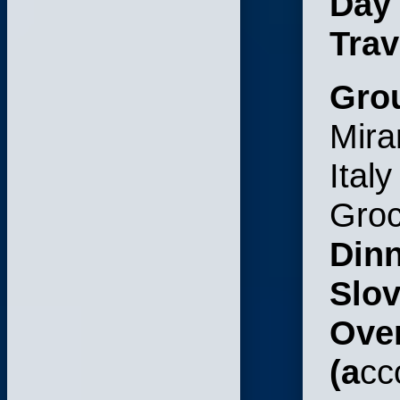
Day
Trav
Gro
Mira
Italy
Groc
Dinn
Slo
Over
(a
cc