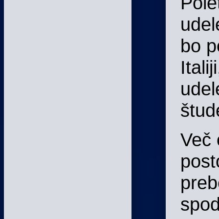
Pole
udel
bo p
Italij
udel
štud
Več 
post
preb
spod