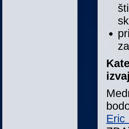
št
sk
pr
za
Kate
izva
Medn
bodo
Eric