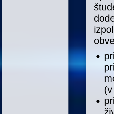
štud
dode
izpo
obve
pr
pr
me
(v
pr
ži