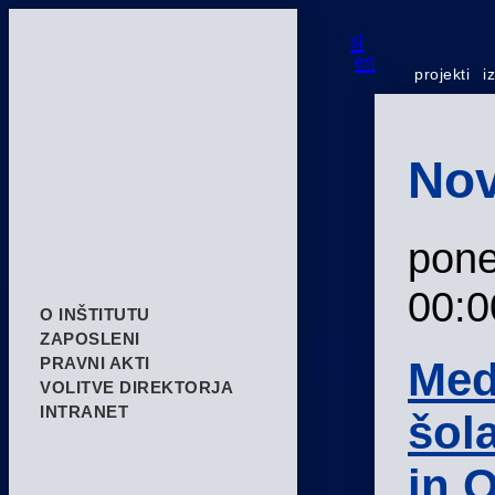
sl
en
projekti
i
Nov
pone
00:0
O INŠTITUTU
ZAPOSLENI
Med
PRAVNI AKTI
VOLITVE DIREKTORJA
INTRANET
šol
in 