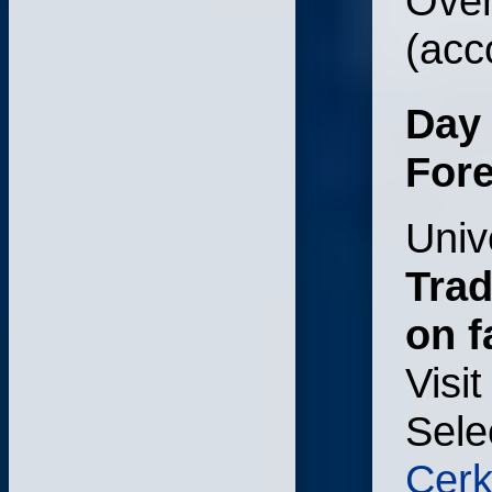
Over
(a
cc
Day
Fore
Univ
Trad
on f
Visit
Sele
Cerk