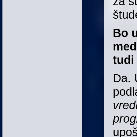
za š
štud
Bo 
medn
tudi
Da. 
podl
vred
pro
upoš