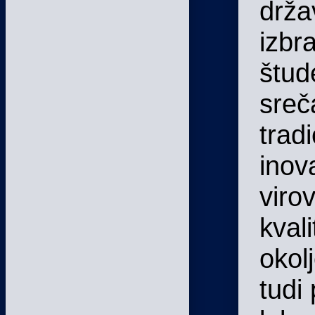
drža
izbr
štud
sreč
trad
inov
virov
kval
okol
tudi