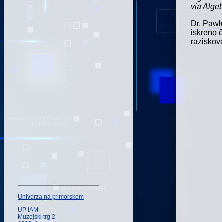
via Algeb
Dr. Pawł
iskreno 
raziskov
Univerza na primorskem
UP IAM
Muzejski trg 2