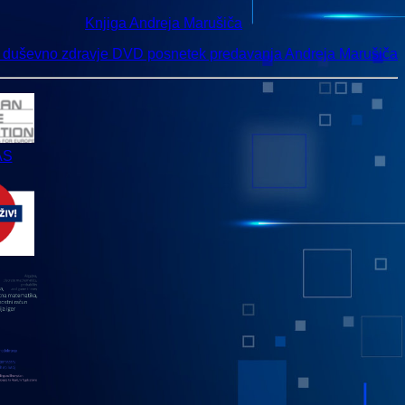
Knjiga Andreja Marušiča
n duševno zdravje DVD posnetek predavanja Andreja Marušiča
AS