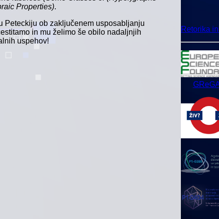
raic Properties)
.
u Peteckiju ob zaključenem usposabljanju
Retorika i
čestitamo in mu želimo še obilo nadaljnjih
alnih uspehov!
GReG