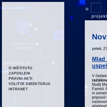
sl
en
projekt
Nov
petek, 2
Mlad 
uspeš
O INŠTITUTU
ZAPOSLENI
V četrtek
PRAVNI AKTI
razisko
VOLITVE DIREKTORJA
študij Ma
Famnit. 
INTRANET
in soment
pripravil
naslov
algebrai