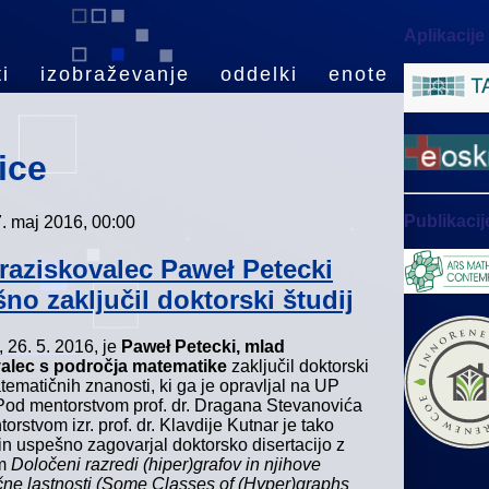
Aplikacije
i
izobraževanje
oddelki
enote
ice
Publikacij
7. maj 2016, 00:00
raziskovalec Paweł Petecki
no zaključil doktorski študij
, 26. 5. 2016, je
Paweł Petecki, mlad
valec s področja matematike
zaključil doktorski
tematičnih znanosti, ki ga je opravljal na UP
Pod mentorstvom prof. dr. Dragana Stevanovića
orstvom izr. prof. dr. Klavdije Kutnar je tako
 in uspešno zagovarjal doktorsko disertacijo z
om
Določeni razredi (hiper)grafov in njihove
čne lastnosti (Some Classes of (Hyper)graphs