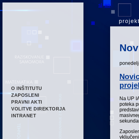
sl
en
projekt
Nov
ponedelj
Novic
proj
O INŠTITUTU
ZAPOSLENI
Na UP I
PRAVNI AKTI
poteka p
VOLITVE DIREKTORJA
predstav
masivnega
INTRANET
sekundar
Zaposlen
vključeni