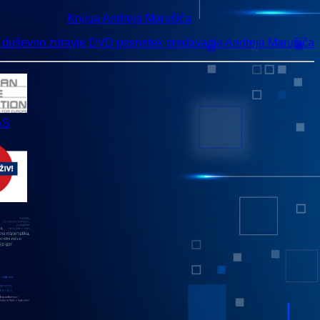
Knjiga Andreja Marušiča
n duševno zdravje DVD posnetek predavanja Andreja Marušiča
AS