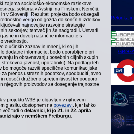
 ki zajema sociološko-ekonomske raziskave
esnega sektorja v Avstriji, na Finskem, Nemčiji,
in v Sloveniji. Rezultati projekta bodo obsegali
Retorika i
vrednostno verigo od gozda do končnih izdelkov
vključevali najnovejše razvojne strategije
h sektorjev, temveč jih še nadgradili. Ustvarili
i jasne in dovolj natančne informacije s
no vrednostjo.
e o učinkih zaznav in mnenj, ki so jih
GReG
le dodatne informacije, bodo uporabljene pri
vanju in obravnavanju posebnih ciljnih skupin
i, strokovna javnost, uporabniki). Na podlagi teh
ov bo mogoče razviti specifične komunikacijske
je za prenos ustreznih podatkov, spodbuditi javno
 in doseči družbeno sprejemljivost ter podporo
 in njegovih proizvodov za doseganje trajnostne
 v projektu W3B je objavljen v njihovem
m glasilu, dostopnem na
povezavi
, kjer lahko
e več tudi o
delavnici, ki jo 21. in 22. aprila
ganizirajo v nemškem Freiburgu
.