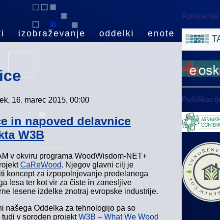
Aplikacije
i
izobraževanje
oddelki
enote
ice
Publikacij
ek, 16. marec 2015, 00:00
e in napoved delavnice
ekta W3B
AM v okviru programa WoodWisdom-NET+
rojekt
CaReWood
. Njegov glavni cilj je
iti koncept za izpopolnjevanje predelanega
 lesa ter kot vir za čiste in zanesljive
ne lesene izdelke znotraj evropske industrije.
i našega Oddelka za tehnologijo pa so
 tudi v soroden projekt
W3B – What We Wood