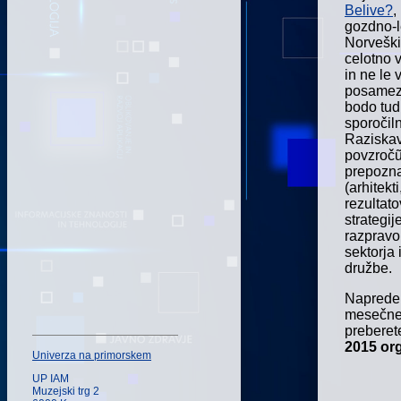
Belive?
,
gozdno-l
Norveški 
celotno 
in ne le 
posamezni
bodo tud
sporočil
Raziskav
povzročũ
prepozna
(arhitekt
rezultat
strategi
razpravo
sektorja
družbe.
Napredek
mesečne
preberet
2015 or
Univerza na primorskem
UP IAM
Muzejski trg 2