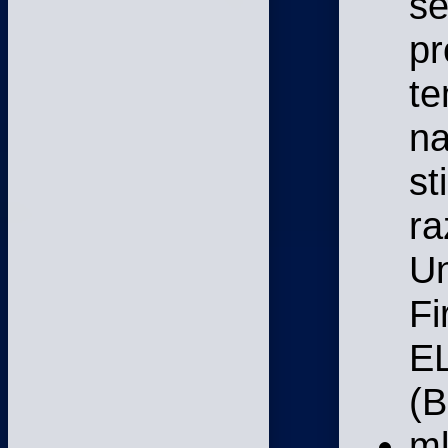
se
pr
te
na
st
ra
Un
Fi
E
(B
m