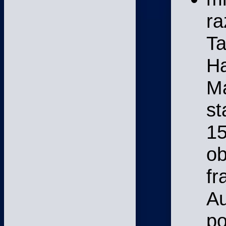
ra
Ta
Ha
Ma
st
15
ob
fr
Au
po