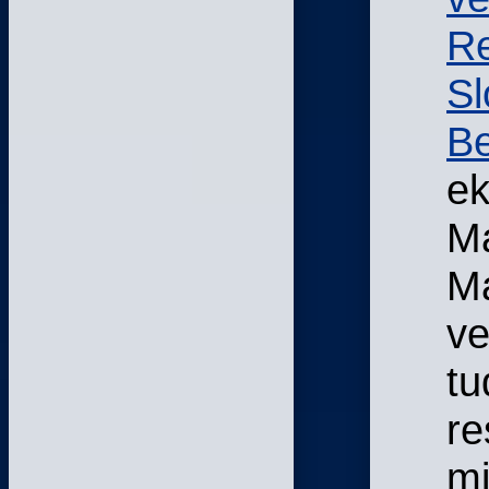
Re
Sl
Be
ek
Ma
Ma
ve
tu
re
mi