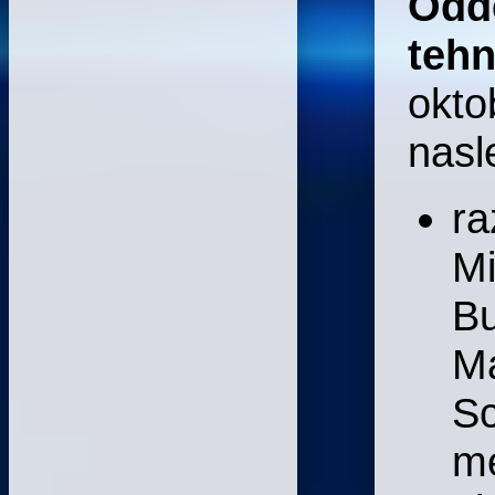
Odd
tehn
okto
nasl
ra
Mi
Bu
M
Sc
me