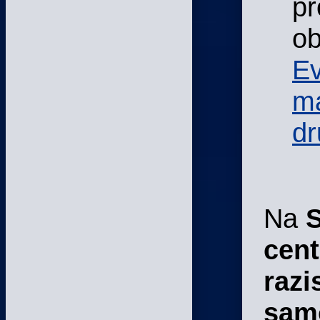
pr
ob
E
m
dr
Na
cent
razi
sam