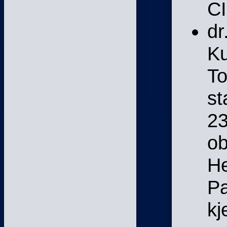
CI
dr
Ku
To
st
23
ob
He
Pa
kj