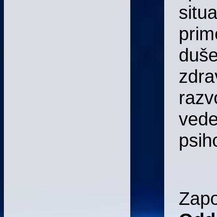
situa
prim
duš
zdra
razv
vede
psih
Zapo