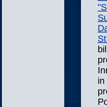
"S
Su
D
St
bi
pr
I
in
pr
Po