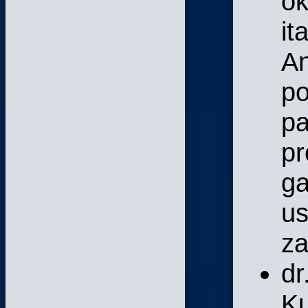
ok
it
An
po
pa
pr
ga
u
za
dr
Ku