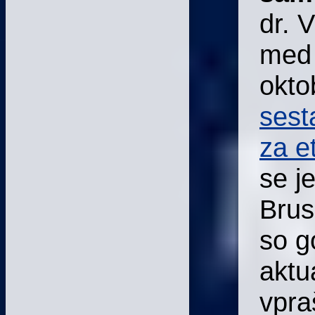
dr. 
med 
okto
sest
za e
se je
Brus
so go
aktu
vpra