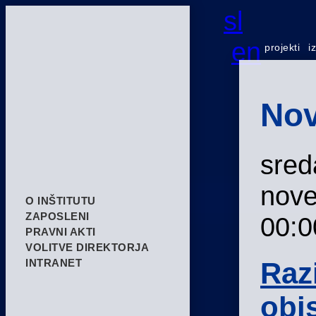
sl
en
projekti
i
Nov
sred
nove
O INŠTITUTU
ZAPOSLENI
00:0
PRAVNI AKTI
VOLITVE DIREKTORJA
Raz
INTRANET
obis