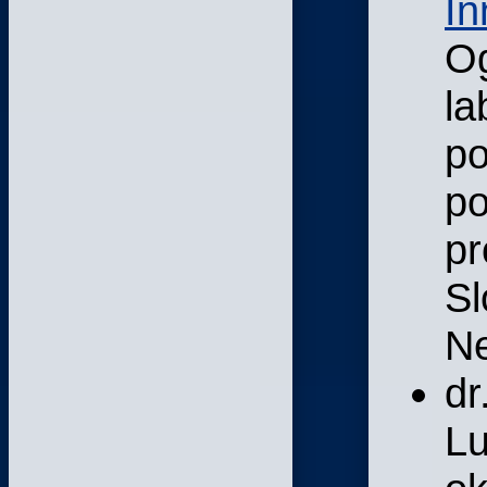
I
Og
la
po
p
pr
Sl
Ne
dr
Lu