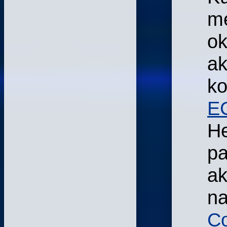
me
ok
ak
ko
E
He
pa
ak
n
C