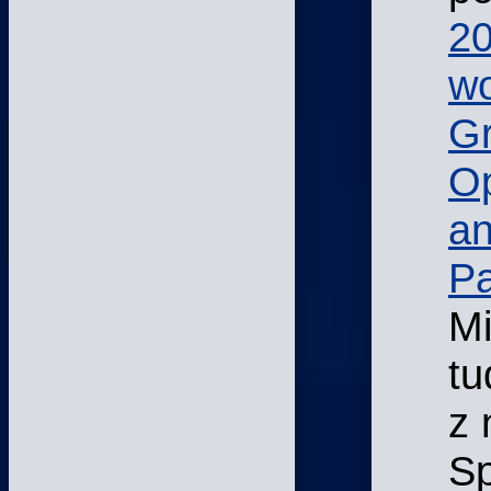
20
w
Gr
Op
an
P
Mi
tu
z 
Sp