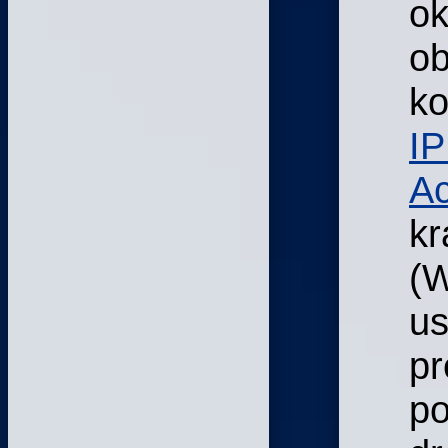
o
ob
ko
I
Ac
kr
(W
u
pr
po