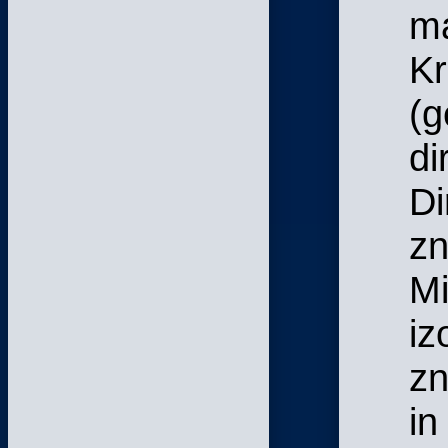
m
Kr
(g
di
Di
zn
Mi
iz
zn
in