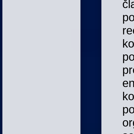
čl
po
re
ko
po
pr
en
ko
po
or