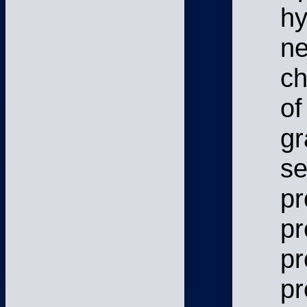
hy
n
ch
of
gr
se
pr
pr
p
pr