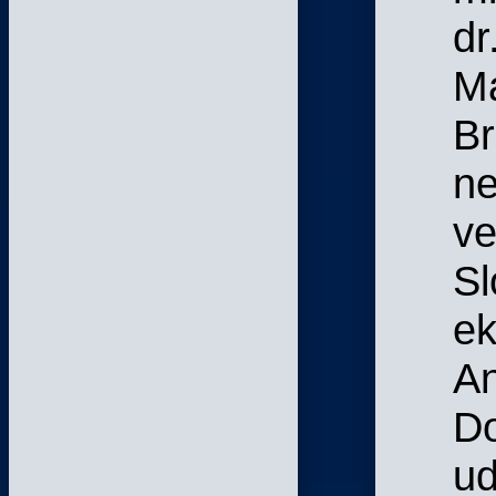
dr
M
Br
n
ve
Sl
ek
An
Do
ud