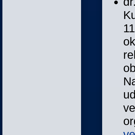
dr
Ku
11
ok
re
ob
Na
ud
ve
or
ve