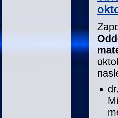
okt
Zapo
Odd
mat
okto
nasl
dr
Mi
me