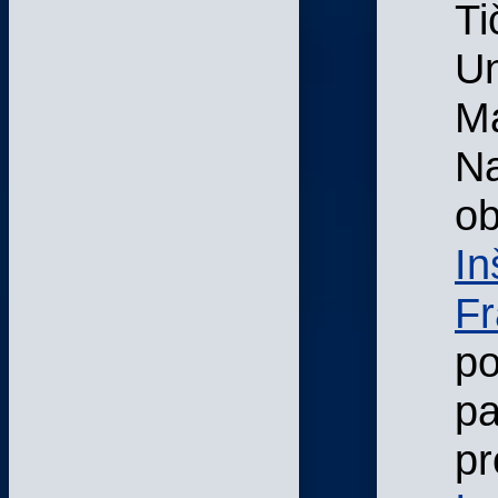
Ti
Un
Ma
Na
ob
In
Fr
p
pa
pr