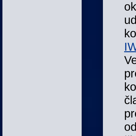
o
ud
ko
I
Ve
pr
ko
čl
p
od