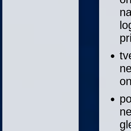
na
lo
pr
tv
ne
on
po
ne
gl