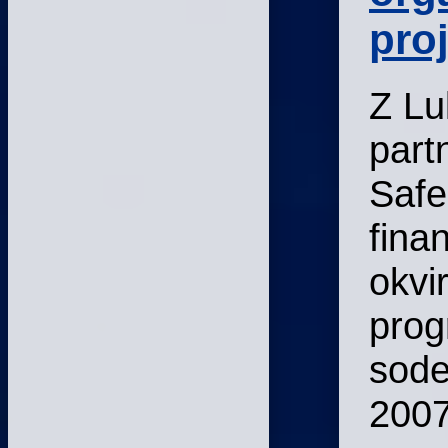
pro
Z Lu
part
Safe
fina
okvi
pro
sode
2007