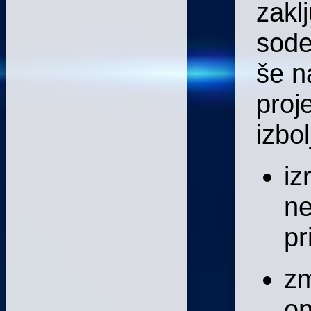
zakl
sode
še n
proj
izbol
iz
ne
pr
zm
on