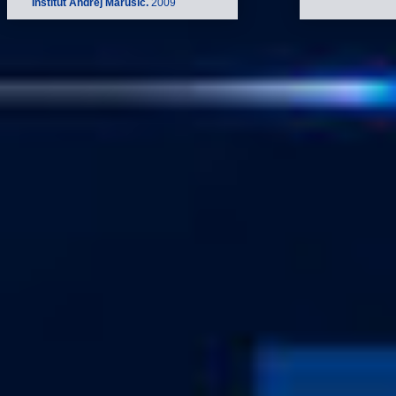
Inštitut Andrej Marušič.
2009