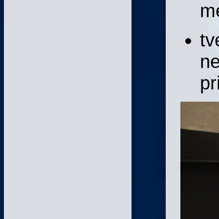
me
tv
ne
pr