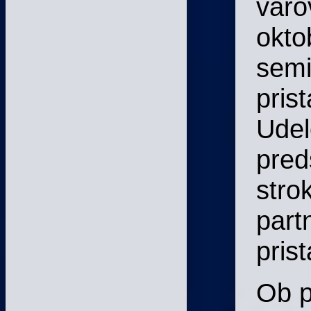
varo
okto
semi
prist
Udel
pred
stro
partn
pris
Ob p