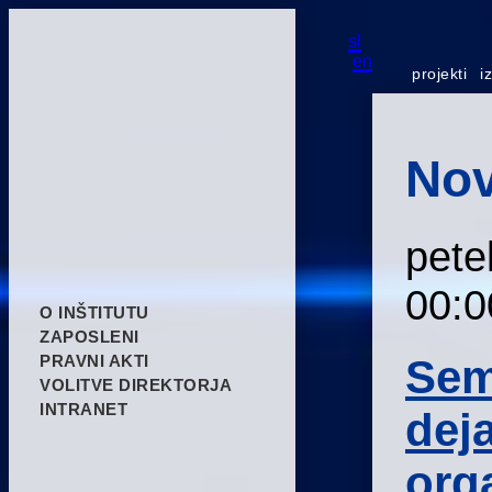
sl
en
projekti
i
Nov
pete
00:0
O INŠTITUTU
ZAPOSLENI
Sem
PRAVNI AKTI
VOLITVE DIREKTORJA
INTRANET
dej
org