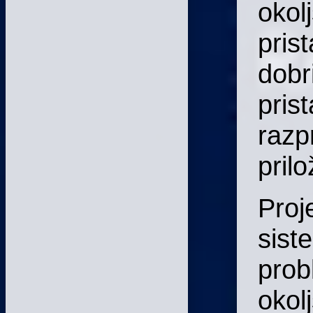
okol
prist
dobr
prist
razp
pril
Proj
sist
prob
okol