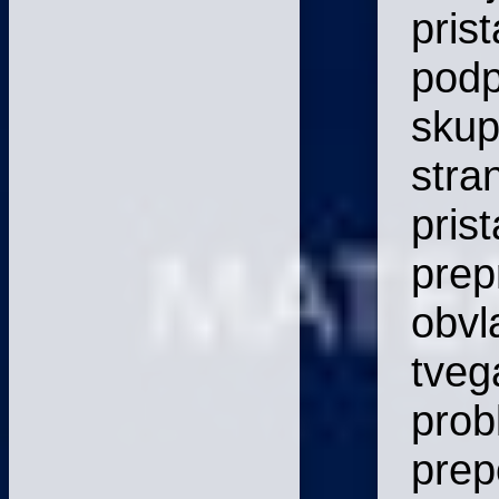
pris
podp
skup
stra
pris
prep
obvl
tveg
prob
prep