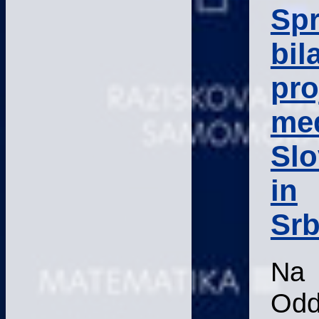
Spr
bil
pro
me
Slo
in
Srb
Na
Odd