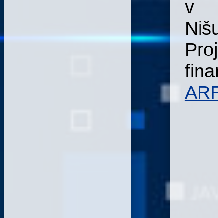
v
Niš
Pro
fina
AR