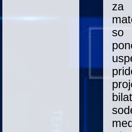
za
mat
so
pon
usp
prid
proj
bila
sod
me