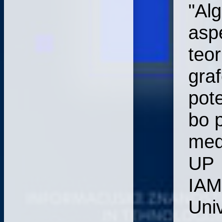
"Alg
asp
teor
graf
pot
bo 
me
UP
IAM
Uni