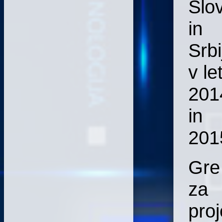
Slov
in
Srbi
v le
201
in
201
Gre
za
proj