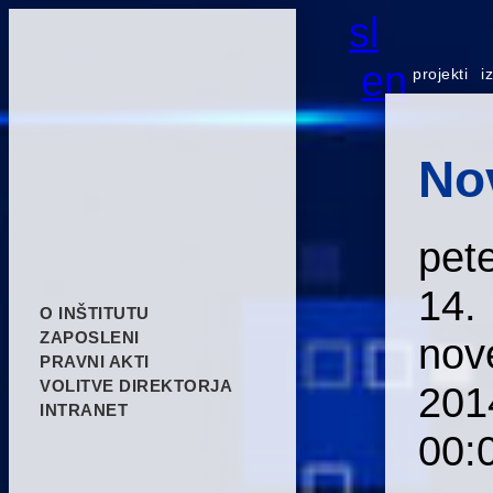
sl
en
projekti
i
No
pet
14.
O INŠTITUTU
ZAPOSLENI
nov
PRAVNI AKTI
VOLITVE DIREKTORJA
201
INTRANET
00: