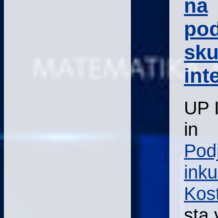
na
pod
sk
int
UP 
in
Podj
inku
Kos
sta 