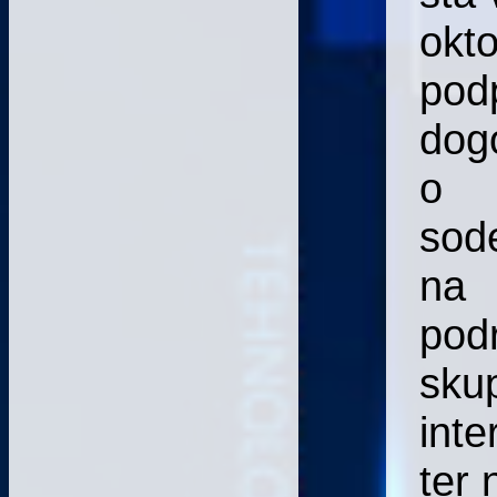
okt
pod
dog
o
sod
na
podr
sku
inte
ter 