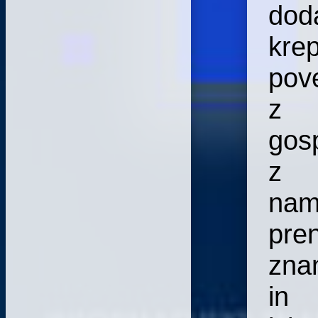
dod
krep
pov
z
gos
z
na
pre
zna
in