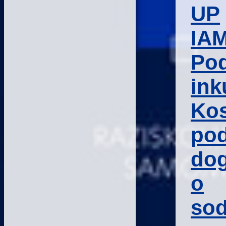
UP
IAM
Pod
ink
Kos
pod
do
o
sod