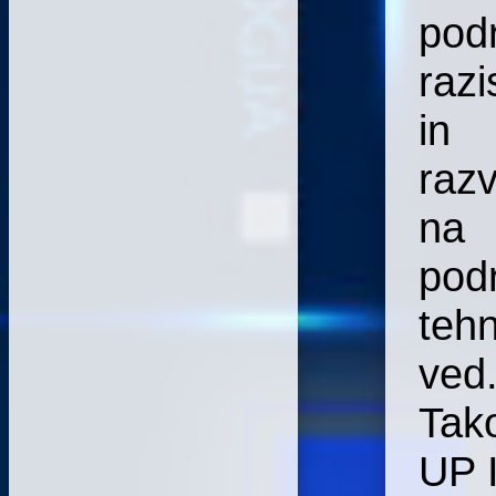
pod
razi
in
razv
na
pod
tehn
ved
Tak
UP 