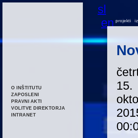
sl
en
projekti
i
No
četr
15.
O INŠTITUTU
ZAPOSLENI
okt
PRAVNI AKTI
VOLITVE DIREKTORJA
201
INTRANET
00: