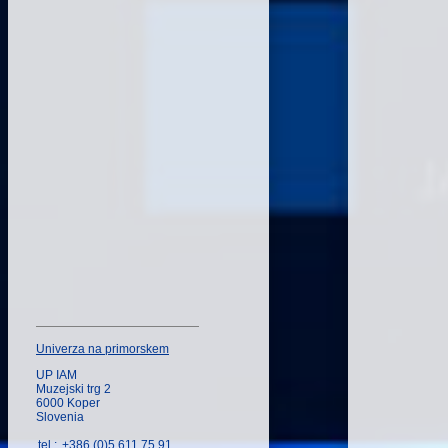
Univerza na primorskem
UP IAM
Muzejski trg 2
6000 Koper
Slovenia
tel.:
+386 (0)5 611 75 91