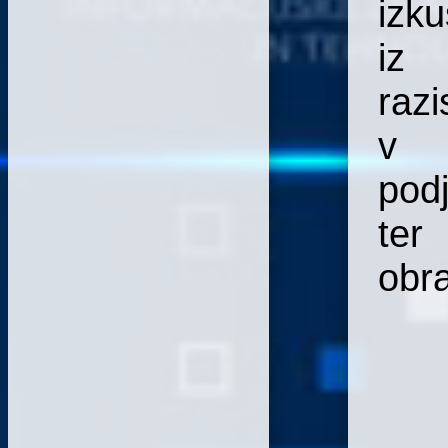
izku
iz
raz
v
podj
ter
obr