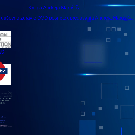
Knjiga Andreja Marušiča
n duševno zdravje DVD posnetek predavanja Andreja Marušiča
AS