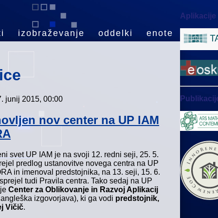
Aplikacije
i
izobraževanje
oddelki
enote
ice
Publikacij
. junij 2015, 00:00
ovljen nov center na UP IAM
RA
i svet UP IAM je na svoji 12. redni seji, 25. 5.
rejel predlog ustanovitve novega centra na UP
A in imenoval predstojnika, na 13. seji, 15. 6.
sprejel tudi Pravila centra. Tako sedaj na UP
uje
Center za Oblikovanje in Razvoj Aplikacij
angleška izgovorjava), ki ga vodi
predstojnik,
j Vičič
.