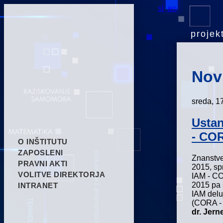
sl
en
projekt
Nov
sreda, 17
Ustan
- CO
O INŠTITUTU
ZAPOSLENI
Znanstven
PRAVNI AKTI
2015, sp
VOLITVE DIREKTORJA
IAM - COR
2015 pa 
INTRANET
IAM del
(CORA - 
dr. Jerne