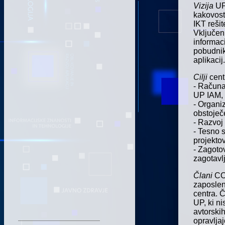
Vizija
UP
kakovost
IKT rešit
Vključen
informaci
pobudnik 
aplikacij.
Cilji
cent
- Računa
UP IAM,
- Organiz
obstoječ
- Razvoj
- Tesno 
projekto
- Zagoto
zagotavlj
Člani
CO
zaposlen
centra.
Č
UP, ki n
avtorski
opravljaj