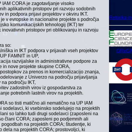
 IAM CORA je zagotavljanje visoko
nih aplikativnih pristopov pri razvoju sodobnih
ev in podpora prijavi projektov v okviru IKT.
Retorika i
 je v evropske in nacionalne projekte s področja
jsko komunikacijskih tehnologij (IKT) ter
inovativnih pristopov pri oblikovanju in razvoju
ra so:
lniška in IKT podpora v prijavah vseh projektov
GReG
 UP FAMNIT in UP,
acija razvijalske in administrativne podpore za
e in nove projekte skupine CORA,
 postopkov za prenos in komercializacijo znanja,
sodelovanje z Univerzo na področju prijavljanja
v na področju IKT,
vitev zadostnih virov iz gospodarstva za
anje potrebnih lastnih virov na projektih.
RA so tisti matično ali nematično na UP IAM
i sodelavci, ki vsebinsko sodelujejo na projektih
lani so lahko tudi drugi sodelavci (zaposleni na
iso člani CORA; zaposleni po podjemnih ali
h pogodbah na projektih CORA; študentje, ki
o dela na projektih CORA; prostovoljci, ki