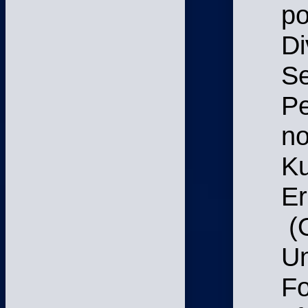
po
Di
Se
Pe
no
Ku
Er
(O
Un
Fo