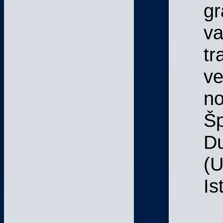
gr
va
tr
ve
no
Šp
Du
(U
Is