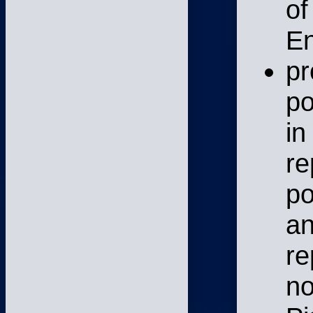
of
En
pr
po
in
re
po
an
re
no