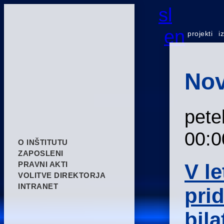
sl
en
projekti
i
Nov
pete
00:0
O INŠTITUTU
ZAPOSLENI
V l
PRAVNI AKTI
VOLITVE DIREKTORJA
INTRANET
prid
bila