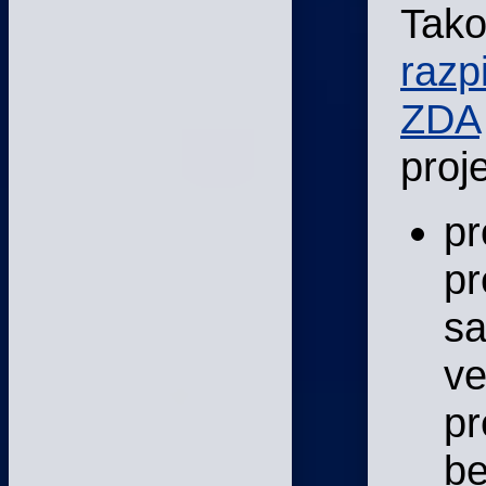
Tako
razp
ZDA
proje
pr
pr
s
ve
pr
be