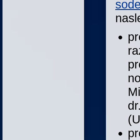
sode
nasl
pr
ra
pr
no
Mi
dr
(U
pr