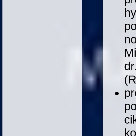
hy
po
no
Mi
dr
(R
pr
po
ci
ko