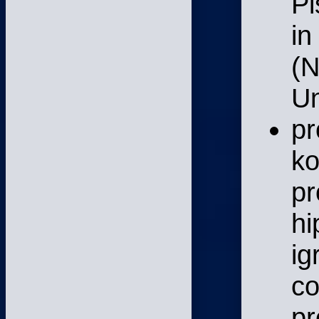
Pi
in
(N
Un
pr
ko
pr
hi
ig
co
pr