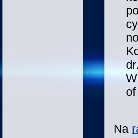
po
cy
no
Ko
dr
Wi
of
Na
r