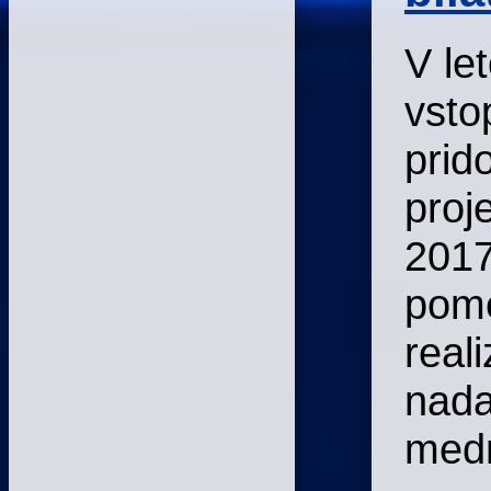
V le
vsto
prid
proj
2017
pom
reali
nada
medn