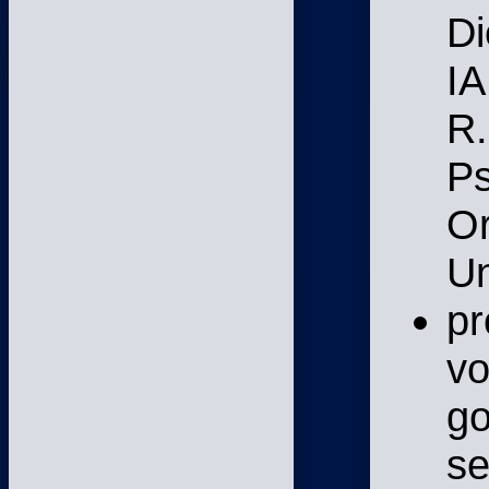
Di
IA
R.
Ps
Or
Un
pr
vo
go
se