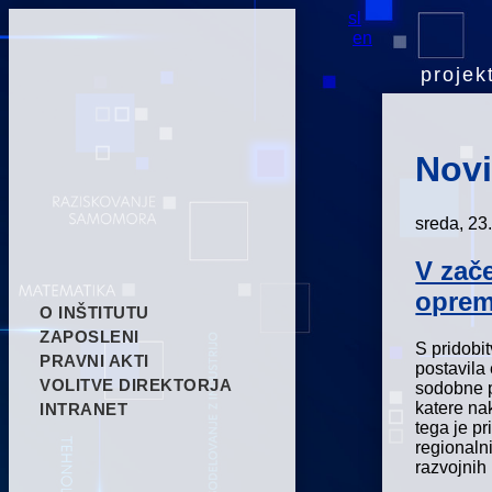
sl
en
projekt
Nov
sreda, 23
V zače
oprem
O INŠTITUTU
ZAPOSLENI
S pridobi
PRAVNI AKTI
postavila
VOLITVE DIREKTORJA
sodobne p
katere nak
INTRANET
tega je pr
regionaln
razvojnih