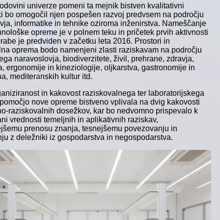
odovini univerze pomeni ta mejnik bistven kvalitativni
ki bo omogočil njen pospešen razvoj predvsem na področju
vja, informatike in tehnike oziroma inženirstva. Nameščanje
hnološke opreme je v polnem teku in pričetek prvih aktivnosti
rabe je predviden v začetku leta 2016. Prostori in
lna oprema bodo namenjeni zlasti raziskavam na področju
ega naravoslovja, biodiverzitete, živil, prehrane, zdravja,
, ergonomije in kineziologije, oljkarstva, gastronomije in
na, mediteranskih kultur itd.
ganiziranost in kakovost raziskovalnega ter laboratorijskega
 pomočjo nove opreme bistveno vplivala na dvig kakovosti
o-raziskovalnih dosežkov, kar bo nedvomno prispevalo k
ni vrednosti temeljnih in aplikativnih raziskav,
ejšemu prenosu znanja, tesnejšemu povezovanju in
ju z deležniki iz gospodarstva in negospodarstva.