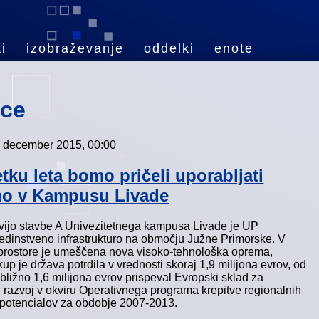
i
izobraževanje
oddelki
enote
ice
. december 2015, 00:00
tku leta bomo pričeli uporabljati
o v Kampusu Livade
tvijo stavbe A Univezitetnega kampusa Livade je UP
 edinstveno infrastrukturo na območju Južne Primorske. V
rostore je umeščena nova visoko-tehnološka oprema,
up je država potrdila v vrednosti skoraj 1,9 milijona evrov, od
ibližno 1,6 milijona evrov prispeval Evropski sklad za
i razvoj v okviru Operativnega programa krepitve regionalnih
 potencialov za obdobje 2007-2013.