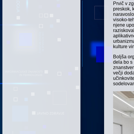
Prvič v zg
preskok, 
naravoslo
visoko-te
njene upo
raziskova
aplikativn
urbanizma
kulture vi
Boljša or
dela bo s
znanstven
večji doda
učinkovit
sodelovan