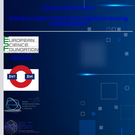
Knjiga Andreja Marušiča
Retorika in duševno zdravje DVD posnetek predavanja
Andreja Marušiča
GReGAS