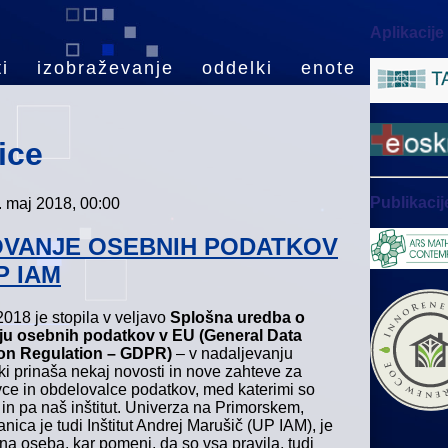
Aplikacije
i
izobraževanje
oddelki
enote
ice
Publikacij
9. maj 2018, 00:00
VANJE OSEBNIH PODATKOV
P IAM
2018 je stopila v veljavo
Splošna uredba o
ju osebnih podatkov v EU (General Data
ion Regulation – GDPR)
– v nadaljevanju
ki prinaša nekaj novosti in nove zahteve za
vce in obdelovalce podatkov, med katerimi so
 in pa naš inštitut. Univerza na Primorskem,
anica je tudi Inštitut Andrej Marušič (UP IAM), je
na oseba, kar pomeni, da so vsa pravila, tudi