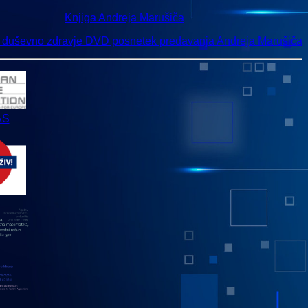
Knjiga Andreja Marušiča
n duševno zdravje DVD posnetek predavanja Andreja Marušiča
AS