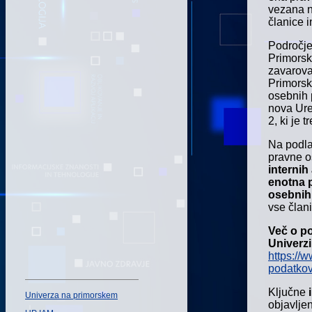
vezana n
članice 
Področje
Primorsk
zavarova
Primorsk
osebnih 
nova Ure
2, ki je
Na podla
pravne o
internih
enotna
osebnih
vse član
Več o p
Univerz
https://
podatko
Ključne
Univerza na primorskem
objavlje