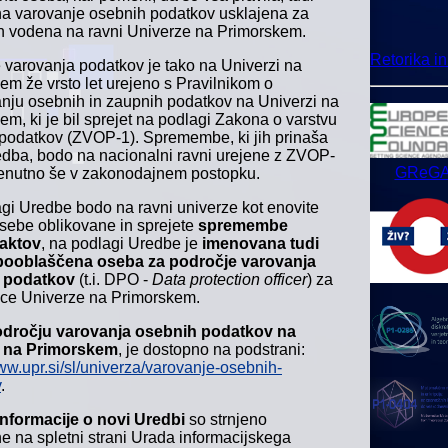
a varovanje osebnih podatkov usklajena za
in vodena na ravni Univerze na Primorskem.
Retorika i
 varovanja podatkov je tako na Univerzi na
em že vrsto let urejeno s Pravilnikom o
nju osebnih in zaupnih podatkov na Univerzi na
em, ki je bil sprejet na podlagi Zakona o varstvu
podatkov (ZVOP-1). Spremembe, ki jih prinaša
dba, bodo na nacionalni ravni urejene z ZVOP-
GReG
 trenutno še v zakonodajnem postopku.
gi Uredbe bodo na ravni univerze kot enovite
sebe oblikovane in sprejete
spremembe
 aktov
, na podlagi Uredbe je
imenovana
tudi
pooblaščena oseba za področje varovanja
 podatkov
(t.i. DPO -
Data protection officer
) za
ice Univerze na Primorskem.
odročju varovanja osebnih podatkov na
i na Primorskem
, je dostopno na podstrani:
www.upr.si/sl/univerza/varovanje-osebnih-
v
.
informacije o novi Uredbi
so strnjeno
ne na spletni strani Urada informacijskega