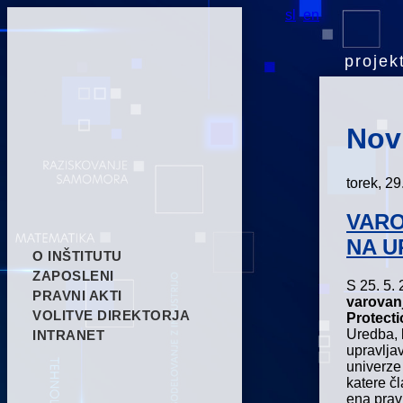
sl
en
projekt
Nov
torek, 2
VARO
NA U
O INŠTITUTU
ZAPOSLENI
S 25. 5. 
PRAVNI AKTI
varovan
VOLITVE DIREKTORJA
Protect
Uredba, 
INTRANET
upravlja
univerze
katere čl
ena prav